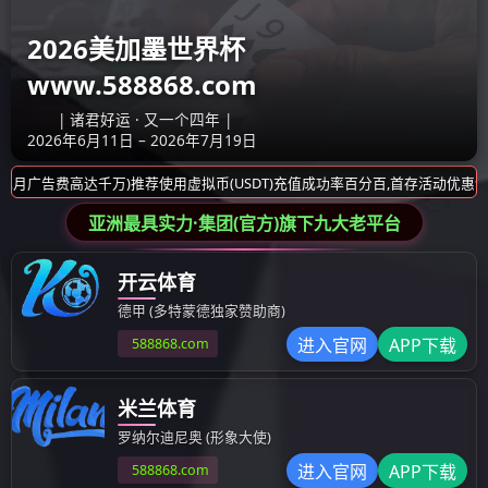
上一篇：
成功案例
下一篇：
成功案例
CONTACT US
联系方式
联系人
王经理
联系电话
18637300467