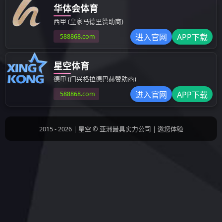
ATTENTION
关注我们
微信二维码
版权所有 开云·官方端网页版登录入口-开云（中国）
备案号：豫
ICP备18002083号-1