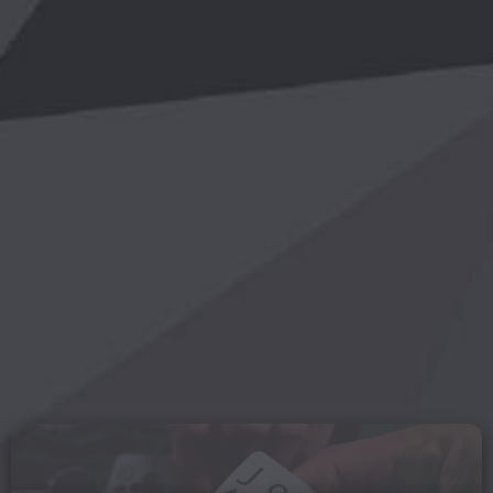
网站首页
首页
>
成功案例
关于我们
成功案例
主营产品
发布时间：2024-12-19
浏览：10948次
成功案例
生产设备
新闻资讯
开云·官方端网页版登录入口-开云（中国）