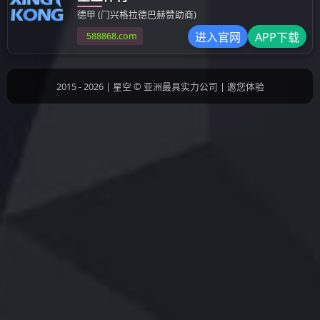
WLDH型卧式混料机
源头厂家 ? 支持定制 ? 降本增效 ? 性价比高
查看更多
开云·官方端网页版登
录入口-开云（中国）
CONTACT US
联系方式