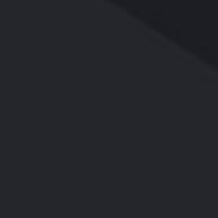
联系人
王经理
联系电话
18637300467
公司地址
新乡市小店工业区
ATTENTION
关注我们